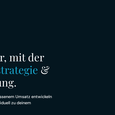
ome
Fallstudien
Leistungen
Über uns
Karrie
r, mit der
trategie
&
ung.
lossenem Umsatz entwickeln
viduell zu deinem