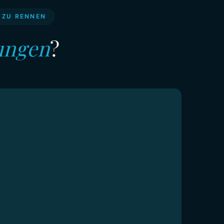
 ZU RENNEN
ungen
?