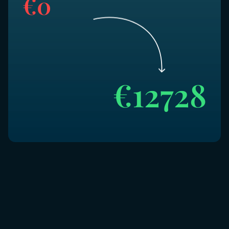
€
0
€
13842
Erster Umsatzsprung im Vertrieb
Elisabeth konnte mit einem durchdachten Plan direkt
im ersten Monat ihre ersten 15.000€ Umsatz erzielen –