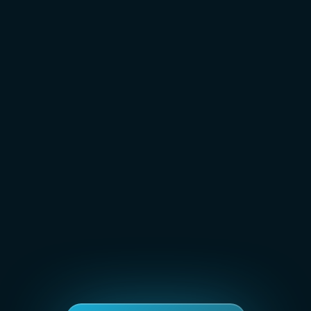
ein mutiger und erfolgreicher Start.
Klare Positionierung für ein
einzigartiges Angebot
Die Vermarktung des pferdegestützten Coachings
wurde durch präzise Strategien greifbar gemacht, was
zu einer erfolgreichen Kundenansprache führte.
Nachhaltige Prozesse für
langfristigen Erfolg
Neben dem schnellen Umsatzaufbau wurden Strukturen
geschaffen, die Elisabeth ermöglichen, ihr Coaching
langfristig erfolgreich auszubauen.